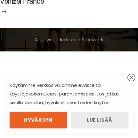
Venizel France
Venizel
France
Raudviu
Industrial Steelwork
Käytämme verkkosivullamme evästeitä
käyttäjäkokemuksesi parantamiseksi. Jos jatkat
sivulla vierailua, hyväksyt evästeiden käytön.
HYVÄKSYN
LUE LISÄÄ