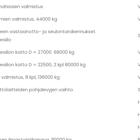
hnahissien valmistus
imien valmistus, 44000 kg
neen vastaanotto- ja seulontarakennukset.
esiilo
esiilon katto D = 27000. 68000 kg
esiilon katto D = 22500, 2 kpl 80000 kg
 valmistus, 8 kpl, 136000 kg
yöttölaitteiden pohjalevyjen vaihto
men ilmastointikanava, 110000 kg
P