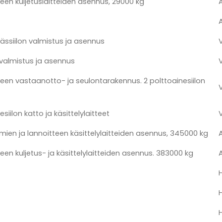
een kuljetuslaitteiden asennus, 29000 kg
ässiilon valmistus ja asennus
 valmistus ja asennus
een vastaanotto- ja seulontarakennus. 2 polttoainesiilon
siilon katto ja käsittelylaitteet
imien ja lannoitteen käsittelylaitteiden asennus, 345000 kg
een kuljetus- ja käsittelylaitteiden asennus. 383000 kg