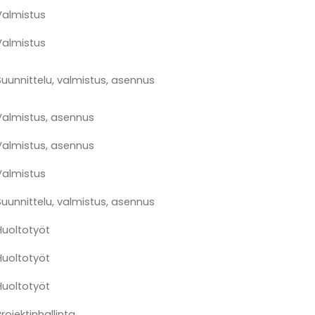
Valmistus
Valmistus
Suunnittelu, valmistus, asennus
Valmistus, asennus
Valmistus, asennus
Valmistus
Suunnittelu, valmistus, asennus
Huoltotyöt
Huoltotyöt
Huoltotyöt
rojektinhallinta