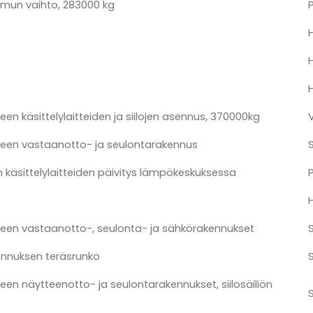
mun vaihto, 283000 kg
een käsittelylaitteiden ja siilojen asennus, 370000kg
neen vastaanotto- ja seulontarakennus
 käsittelylaitteiden päivitys lämpökeskuksessa
neen vastaanotto-, seulonta- ja sähkörakennukset
nnuksen teräsrunko
een näytteenotto- ja seulontarakennukset, siilosäiliön