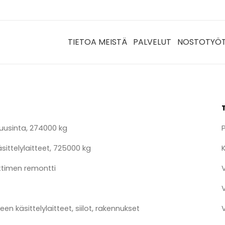
TIETOA MEISTÄ
PALVELUT
NOSTOTYÖ
 uusinta, 274000 kg
äsittelylaitteet, 725000 kg
ttimen remontti
en käsittelylaitteet, siilot, rakennukset