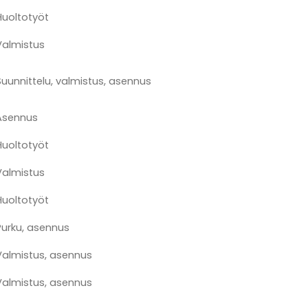
Huoltotyöt
Valmistus
Suunnittelu, valmistus, asennus
Asennus
Huoltotyöt
Valmistus
Huoltotyöt
Purku, asennus
Valmistus, asennus
Valmistus, asennus