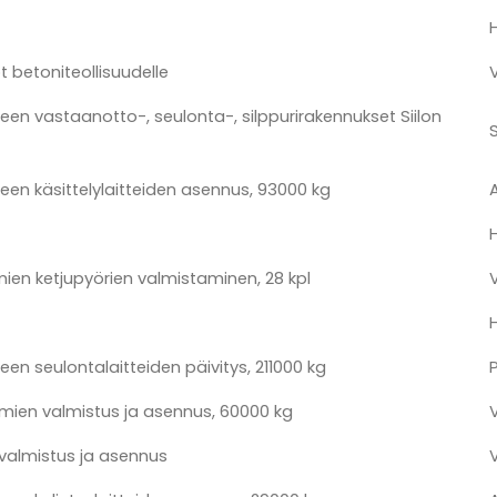
ot betoniteollisuudelle
een vastaanotto-, seulonta-, silppurirakennukset Siilon
een käsittelylaitteiden asennus, 93000 kg
imien ketjupyörien valmistaminen, 28 kpl
een seulontalaitteiden päivitys, 211000 kg
imien valmistus ja asennus, 60000 kg
 valmistus ja asennus