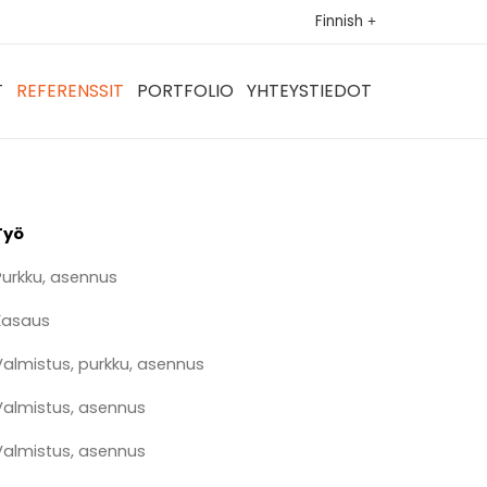
Finnish
T
REFERENSSIT
PORTFOLIO
YHTEYSTIEDOT
Työ
Purkku, asennus
Kasaus
Valmistus, purkku, asennus
Valmistus, asennus
Valmistus, asennus