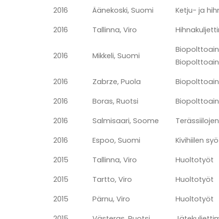
2016
Äänekoski, Suomi
Ketju- ja hi
2016
Tallinna, Viro
Hihnakuljett
Biopolttoai
2016
Mikkeli, Suomi
Biopolttoain
2016
Zabrze, Puola
Biopolttoain
2016
Boras, Ruotsi
Biopolttoain
2016
Salmisaari, Soome
Terässiilojen
2016
Espoo, Suomi
Kivihiilen s
2015
Tallinna, Viro
Huoltotyöt
2015
Tartto, Viro
Huoltotyöt
2015
Pärnu, Viro
Huoltotyöt
2015
Västeras, Ruotsi
Jätekuljetti