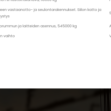
een vastaanotto- ja seulontarakennukset. Siilon katto ja
lystys
orummun ja laitteiden asennus, 545000 kg
jen vaihto