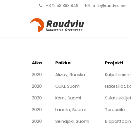
+372 53 888 849
info@raudviu.ee
Aika
Paikka
Projekti
2020
Alizay, Ranska
Kuljettimien
2020
Oulu, Suomi
Hakesiilot, k
2020
Kemi, Suomi
Sulatuskulje
2020
Laanila, Suomi
Terässiilo
2020
Seinäjoki, Suomi
Biopolttoaine