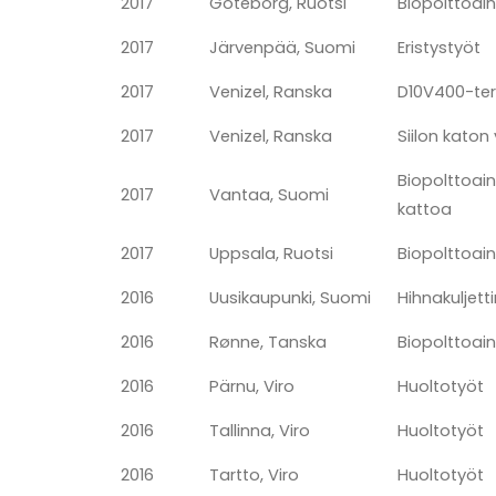
2017
Göteborg, Ruotsi
Biopolttoain
2017
Järvenpää, Suomi
Eristystyöt
2017
Venizel, Ranska
D10V400-ter
2017
Venizel, Ranska
Siilon katon
Biopolttoain
2017
Vantaa, Suomi
kattoa
2017
Uppsala, Ruotsi
Biopolttoaine
2016
Uusikaupunki, Suomi
Hihnakuljett
2016
Rønne, Tanska
Biopolttoain
2016
Pärnu, Viro
Huoltotyöt
2016
Tallinna, Viro
Huoltotyöt
2016
Tartto, Viro
Huoltotyöt