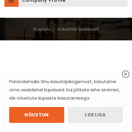
Company Profile
Raudviu
Industrial Steelwork
Parandamaks Sinu kasutajakogemust, kasutame
oma veebilehel küpsiseid. Kui jätkate lehe sirvimist,
siis nõustute küpsiste kasutamisega.
NÕUSTUN
LOE LISA